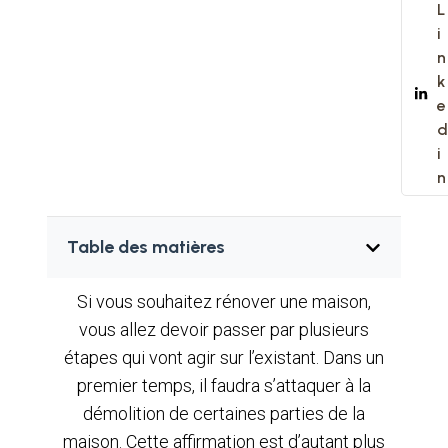
L
i
n
k
e
d
i
n
Table des matières
Si vous souhaitez rénover une maison,
vous allez devoir passer par plusieurs
étapes qui vont agir sur l’existant. Dans un
premier temps, il faudra s’attaquer à la
démolition de certaines parties de la
maison. Cette affirmation est d’autant plus