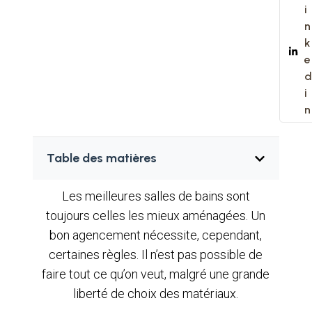
i
n
k
e
d
i
n
Table des matières
Les meilleures salles de bains sont
toujours celles les mieux aménagées. Un
bon agencement nécessite, cependant,
certaines règles. Il n’est pas possible de
faire tout ce qu’on veut, malgré une grande
liberté de choix des matériaux.