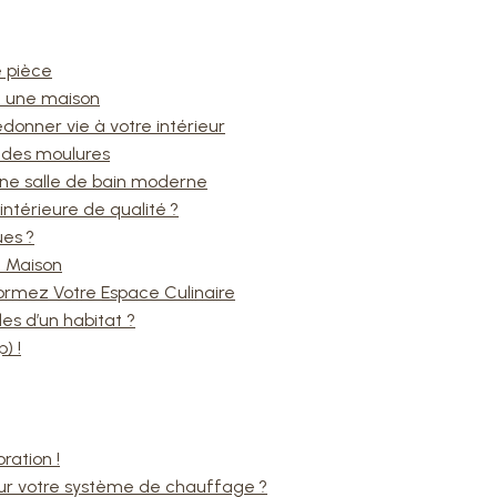
e pièce
t une maison
edonner vie à votre intérieur
 des moulures
une salle de bain moderne
intérieure de qualité ?
ues ?
e Maison
ormez Votre Espace Culinaire
 d’un habitat ?
) !
ration !
our votre système de chauffage ?