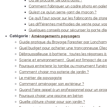
Où se procurer de bons outils ?
Comment fabriquer un cadre photo en palet
Qu’est ce qu’un serre-joint de maçon ?
Ce qu’il faut savoir sur les fabricants de stor
Les différentes méthodes de vente pour vos
Quelques conseils pour sécuriser la porte d’
Catégorie :
Aménagements paysagers
Guide pratique du Broyage Forestier par Loncha
Quel budget pour acheter une tronçonneuse Ole
Débroussailleuse à batterie : toutes les réponses à
Scierie et environnement : Quel est l’impact de ces
Pourquoi entretenir la tombe ou monument funéra
Comment choisir ma poterie de jardin ?
Le métier de paysagiste
Comment aménager son extérieur ?
Quand faire appel à un professionnel pour un pr
Pourquoi choisir une piscine en béton
Quelle clôture choisir pour son jardin ?