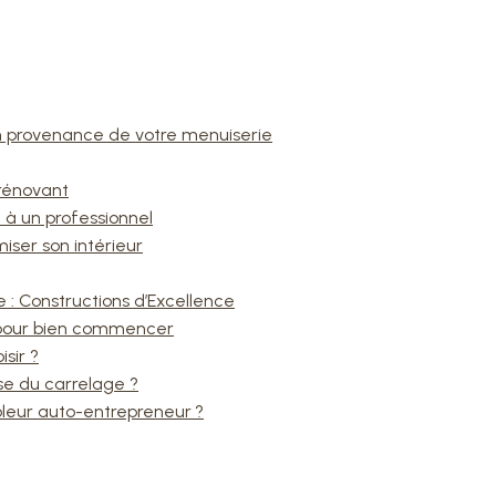
en provenance de votre menuiserie
rénovant
 à un professionnel
iser son intérieur
 : Constructions d’Excellence
ls pour bien commencer
sir ?
ose du carrelage ?
eur auto-entrepreneur ?