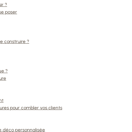
ir ?
 se poser
e construire ?
ue ?
ure
nt
ures pour combler vos clients
ne déco personnalisée