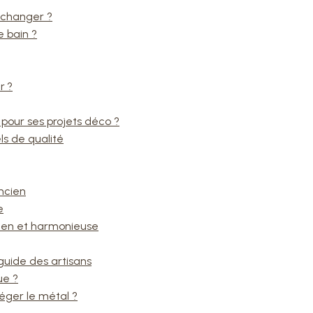
 changer ?
e bain ?
r ?
 pour ses projets déco ?
ls de qualité
ncien
e
 zen et harmonieuse
e guide des artisans
ue ?
éger le métal ?