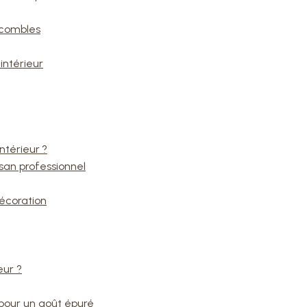
 combles
intérieur
ntérieur ?
tisan professionnel
décoration
eur ?
pour un goût épuré