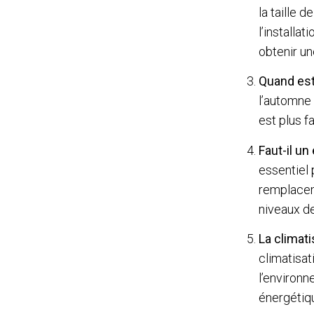
la taille 
l’installa
obtenir un
Quand est
l’automne 
est plus fa
Faut-il un
essentiel 
remplaceme
niveaux de
La climati
climatisa
l’environne
énergétiqu