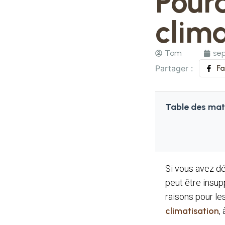
Pourq
clima
Tom
sep
Partager :
F
Table des mat
Si vous avez dé
peut être insup
raisons pour le
climatisation
,