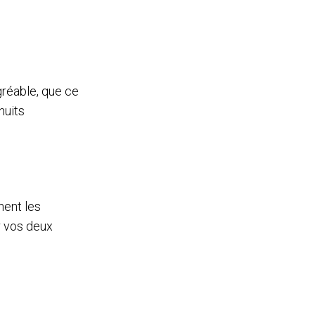
gréable, que ce
nuits
nent les
r vos deux