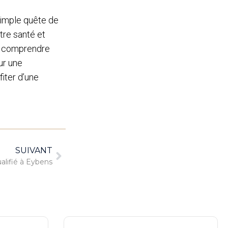
 simple quête de
tre santé et
en comprendre
r une
fiter d’une
SUIVANT
ualifié à Eybens