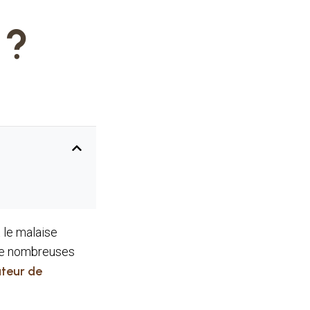
 ?
t le malaise
a de nombreuses
ateur de