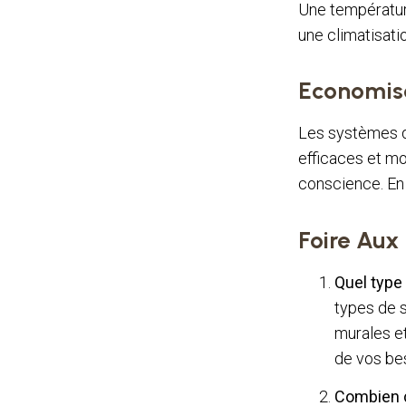
Une températur
une climatisati
Economise
Les systèmes d
efficaces et m
conscience. En 
Foire Aux
Quel type
types de s
murales et
de vos be
Combien co