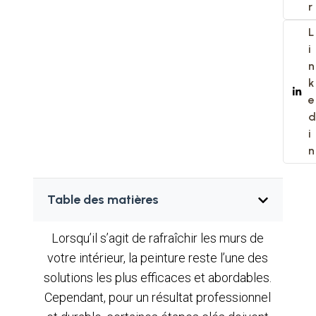
r
L
i
n
k
e
d
i
n
Table des matières
Lorsqu’il s’agit de rafraîchir les murs de
votre intérieur, la peinture reste l’une des
solutions les plus efficaces et abordables.
Cependant, pour un résultat professionnel