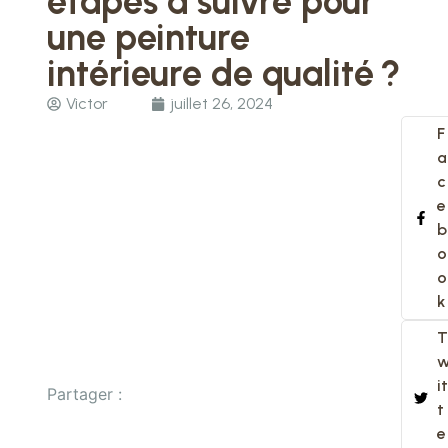
étapes à suivre pour
une peinture
intérieure de qualité ?
Victor
juillet 26, 2024
F
a
c
e
b
o
o
k
T
it
Partager :
t
e