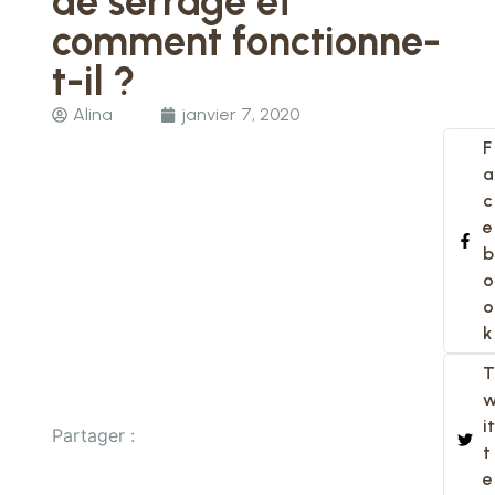
de serrage et
comment fonctionne-
t-il ?
Alina
janvier 7, 2020
F
a
c
e
b
o
o
k
T
it
Partager :
t
e