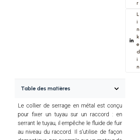
r
L
i
n
k
e
d
i
n
Table des matières
Le collier de serrage en métal est conçu
pour fixer un tuyau sur un raccord : en
serrant le tuyau, il empêche le fluide de fuir
au niveau du raccord. Il s’utilise de façon