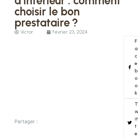
d’intérieur : comment
choisir le bon
prestataire ?
Victor
février 23, 2024
F
a
c
e
b
o
o
k
T
it
Partager :
t
e