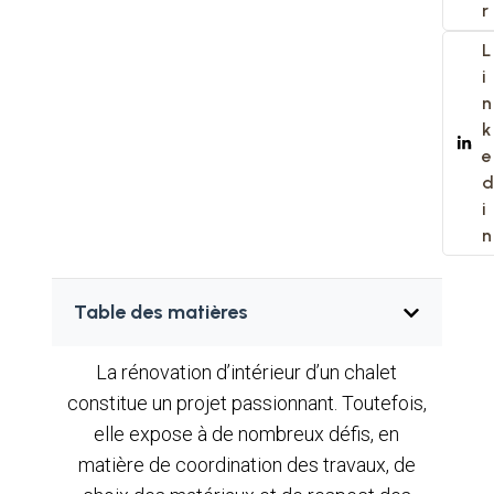
r
L
i
n
k
e
d
i
n
Table des matières
La rénovation d’intérieur d’un chalet
constitue un projet passionnant. Toutefois,
elle expose à de nombreux défis, en
matière de coordination des travaux, de