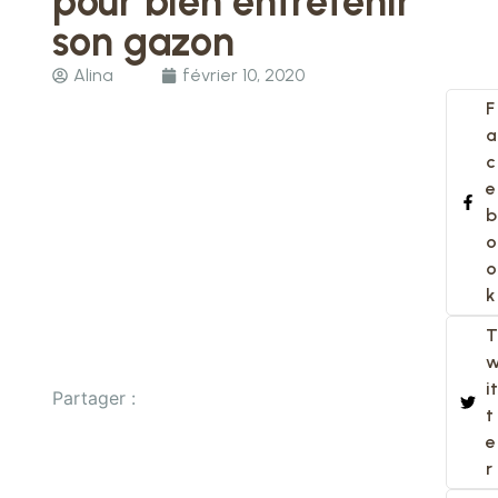
pour bien entretenir
son gazon
Alina
février 10, 2020
F
a
c
e
b
o
o
k
T
it
Partager :
t
e
r