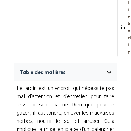
L
i
n
k
e
d
i
n
Table des matières
Le jardin est un endroit qui nécessite pas
mal d’attention et d’entretien pour faire
ressortir son charme. Rien que pour le
gazon, il faut tondre, enlever les mauvaises
herbes, nourrir le sol et arroser. Cela
implique la mise en place d’un calendrier