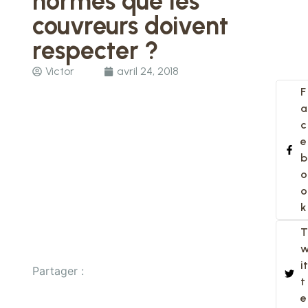
normes que les
couvreurs doivent
respecter ?
Victor
avril 24, 2018
F
a
c
e
b
o
o
k
T
it
Partager :
t
e