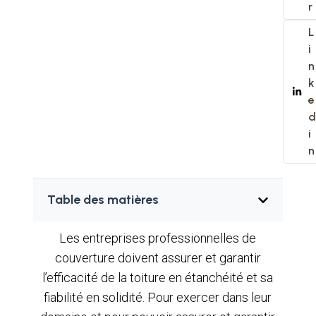
r
L
i
n
k
e
d
i
n
Table des matières
Les entreprises professionnelles de
couverture doivent assurer et garantir
l’efficacité de la toiture en étanchéité et sa
fiabilité en solidité. Pour exercer dans leur