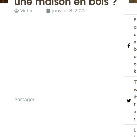
une maison en bois ?
Victor
janvier 14, 2022
F
a
c
e
b
o
o
k
T
it
Partager :
t
e
r
L