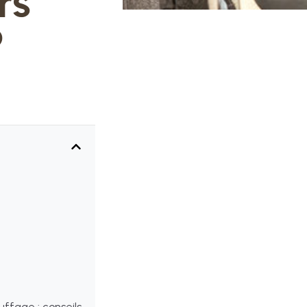
rs
?
ffage : conseils