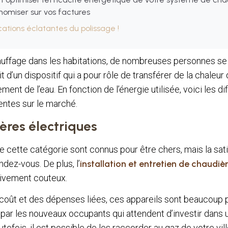
nomiser sur vos factures
cations éclatantes du polissage !
auffage dans les habitations, de nombreuses personnes se 
it d’un dispositif qui a pour rôle de transférer de la chaleur 
ment de l’eau. En fonction de l’énergie utilisée, voici les d
ntes sur le marché.
ères électriques
de cette catégorie sont connus pour être chers, mais la sat
dez-vous. De plus, l’
installation et entretien de chaudiè
tivement couteux.
oût et des dépenses liées, ces appareils sont beaucoup pl
 par les nouveaux occupants qui attendent d’investir dans
tefois, il est possible de les raccorder au gaz de votre vill