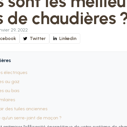
 sont les meilleu
s de chaudières 
nvier 29, 2022
acebook
Twitter
Linkedin
ières
s électriques
es au gaz
es au bois
imilaires
ir des tuiles anciennes
e qu’un serre-joint de maçon ?
optimiser l’efficacité énergétique de votre système de chau