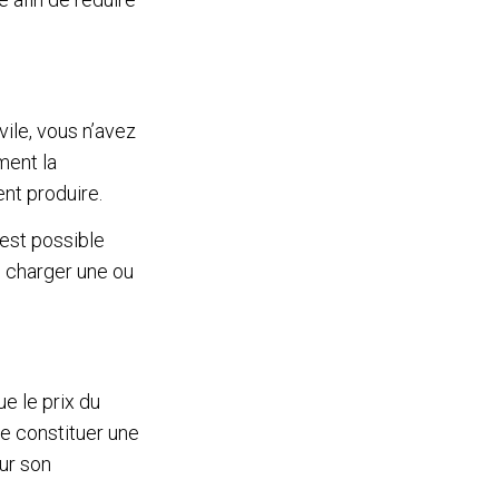
ile, vous n’avez
ment la
nt produire.
l est possible
 charger une ou
ue le prix du
de constituer une
our son