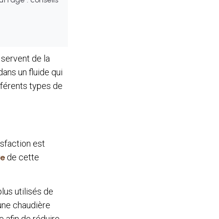
servent de la
dans un fluide qui
ifférents types de
isfaction est
re
de cette
us utilisés de
 une chaudière
e afin de réduire