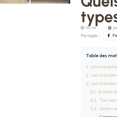
Quels
type
Victor
ja
Partager :
F
Table des mat
Les chaudière
Les chaudièr
Les chaudièr
Articles s
Tout savo
Qu’est c
Comment 