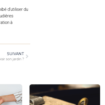
ibé d’utiliser du
audières
ation à
SUIVANT
ir son jardin ?