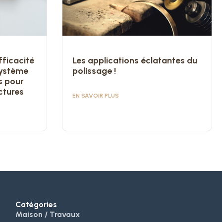
fficacité
Les applications éclatantes du
système
polissage !
s pour
ctures
EN SAVOIR PLUS
Catégories
Maison / Travaux