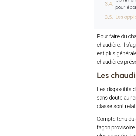
pour éco
Les appli
Pour faire du ch
chaudière. Il s’ag
est plus générale
chaudières prése
Les chaudi
Les dispositifs 
sans doute au ren
classe sont rela
Compte tenu du c
façon provisoire
plus adaptée. Tou