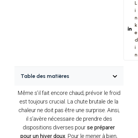
L
i
n
k
e
d
i
n
Table des matières
Même s’il fait encore chaud, prévoir le froid
est toujours crucial. La chute brutale de la
chaleur ne doit pas être une surprise. Ainsi,
il s’avère nécessaire de prendre des
dispositions diverses pour
se préparer
pour un hiver doux
. Pour le mener à bien,