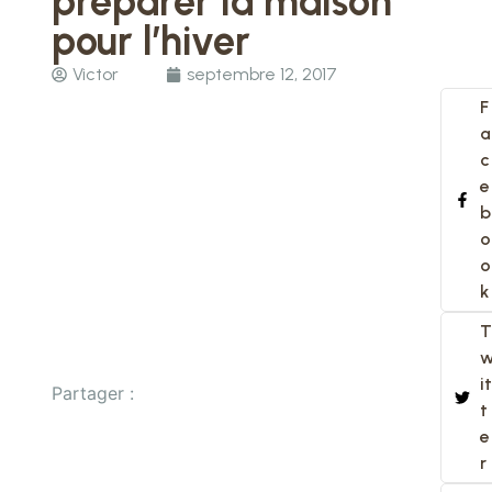
préparer la maison
pour l’hiver
Victor
septembre 12, 2017
F
a
c
e
b
o
o
k
T
it
Partager :
t
e
r