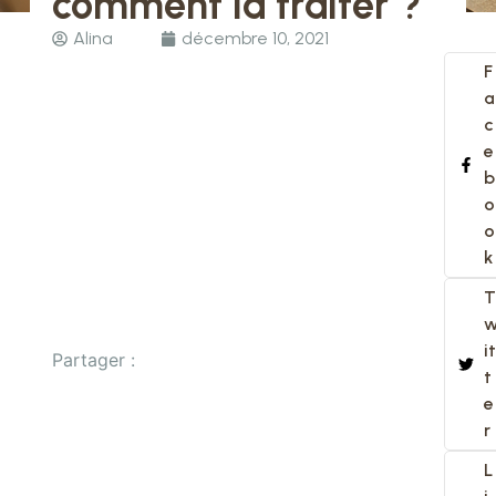
comment la traiter ?
Alina
décembre 10, 2021
F
a
c
e
b
o
o
k
T
it
Partager :
t
e
r
L