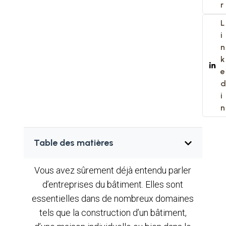
r
L
i
n
k
e
d
i
n
Table des matières
Vous avez sûrement déjà entendu parler
d’entreprises du bâtiment. Elles sont
essentielles dans de nombreux domaines
tels que la construction d’un bâtiment,