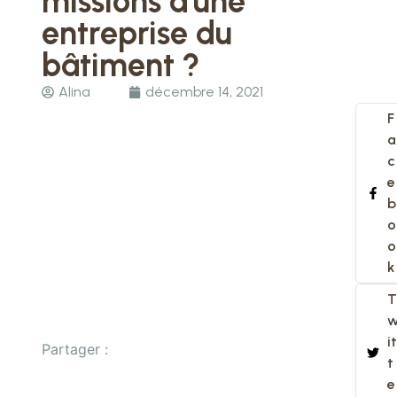
missions d’une
entreprise du
bâtiment ?
Alina
décembre 14, 2021
F
a
c
e
b
o
o
k
T
it
Partager :
t
e