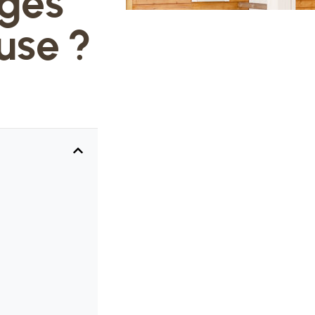
ages
ouse ?