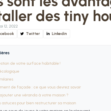
s sont les avant
taller des tiny h
i 12, 2022
acebook
Twitter
Linkedin
ières
tion de votre surface habitable !
 écologique
imilaires
ement de façade : ce que vous devrez savoir
 ajouter une véranda à votre maison ?
 astuces pour bien restructurer sa maison
 un coup de jeune à votre maison en la rénovant