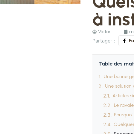
Quel
à ins
Victor
ma
Partager :
F
Table des mat
Une bonne ges
Une solution
Articles s
Le raval
Pourquoi
Quelques
Redonnez