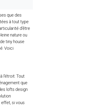
uses que des
tées à tout type
ticularité d’être
 pleine nature ou
n de tiny house
é. Voici
l’étroit. Tout
aménagement que
es lofts design
lution
effet, si vous