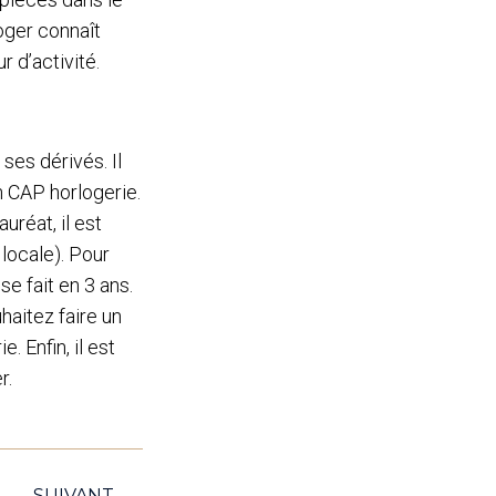
oger connaît
r d’activité.
ses dérivés. Il
n CAP horlogerie.
uréat, il est
 locale). Pour
e fait en 3 ans.
haitez faire un
 Enfin, il est
r.
SUIVANT