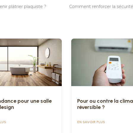
r plâtrier plaquiste ?
ndance pour une salle
Pour ou contre la clima
design
réversible ?
PLUS
EN SAVOIR PLUS