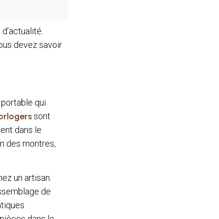
d’actualité.
vous devez savoir
 portable qui
horlogers
sont
ment dans le
on des montres,
ez un artisan.
’assemblage de
atiques
 pièces dans le