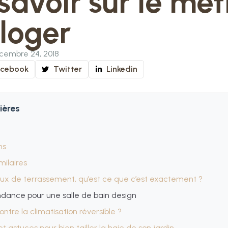
savoir sur le mét
loger
cembre 24, 2018
acebook
Twitter
Linkedin
ières
ns
imilaires
aux de terrassement, qu’est ce que c’est exactement ?
ndance pour une salle de bain design
ontre la climatisation réversible ?
et astuces pour bien tailler la haie de son jardin