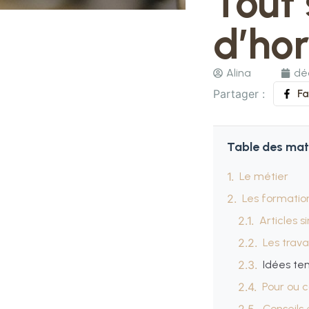
Tout 
d’hor
Alina
dé
Partager :
F
Table des mat
Le métier
Les formatio
Articles s
Les trav
Idées te
Pour ou c
Conseils 